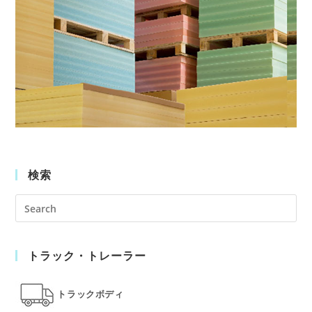
検索
Pre
Es
to
トラック・トレーラー
clo
the
sea
トラックボディ
pan