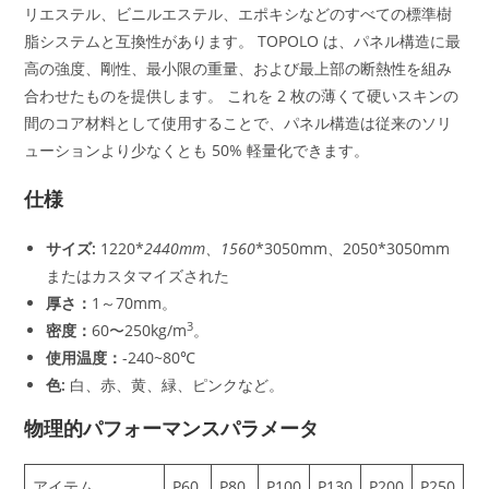
リエステル、ビニルエステル、エポキシなどのすべての標準樹
脂システムと互換性があります。 TOPOLO は、パネル構造に最
高の強度、剛性、最小限の重量、および最上部の断熱性を組み
合わせたものを提供します。 これを 2 枚の薄くて硬いスキンの
間のコア材料として使用することで、パネル構造は従来のソリ
ューションより少なくとも 50% 軽量化できます。
仕様
サイズ:
1220*
2440mm、1560
*3050mm、2050*3050mm
またはカスタマイズされた
厚さ：
1～70mm。
3
密度：
60〜250kg/m
。
使用温度：
-240~80℃
色:
白、赤、黄、緑、ピンクなど。
物理的パフォーマンスパラメータ
アイテム
P60
P80
P100
P130
P200
P250