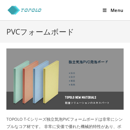
Skip
Menu
to
content
PVCフォームボード
TOPOLO T-Cシリーズ独立気泡PVCフォームボードは非常にシン
プルなコア材です。 非常に安価で優れた機械的特性があり、ポ