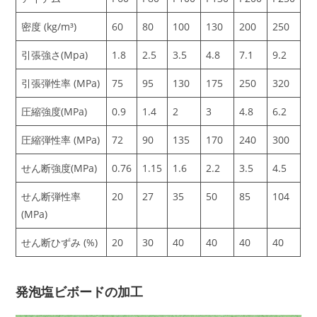
密度 (kg/m³)
60
80
100
130
200
250
引張強さ(Mpa)
1.8
2.5
3.5
4.8
7.1
9.2
引張弾性率 (MPa)
75
95
130
175
250
320
圧縮強度(MPa)
0.9
1.4
2
3
4.8
6.2
圧縮弾性率 (MPa)
72
90
135
170
240
300
せん断強度(MPa)
0.76
1.15
1.6
2.2
3.5
4.5
せん断弾性率
20
27
35
50
85
104
(MPa)
せん断ひずみ (%)
20
30
40
40
40
40
発泡塩ビボードの加工