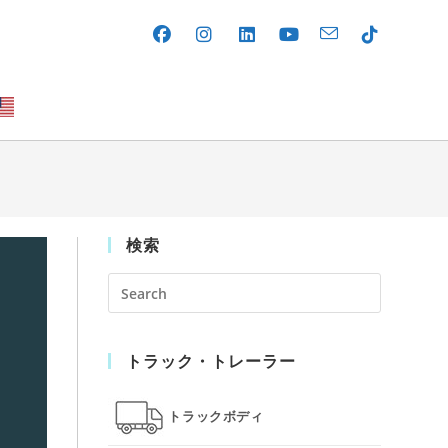
検索
Press
Escape
to
トラック・トレーラー
close
the
search
トラックボディ
panel.