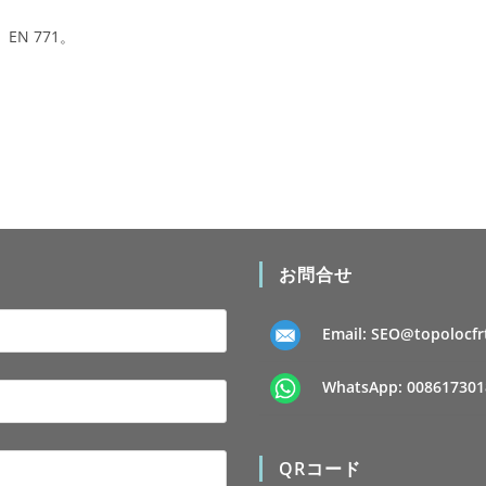
EN 771。
。
お問合せ
Email:
SEO@topolocfr
WhatsApp:
008617301
QRコード