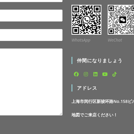
WhatsApp
WeChat
仲間になりましょう
Opens
Opens
Opens
Opens
Opens
アドレス
in
in
in
in
in
a
a
a
a
a
上海市闵行区新骏环路No.158ビ
new
new
new
new
new
tab
tab
tab
tab
tab
地図でご来店ください！