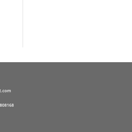
t.com
808168