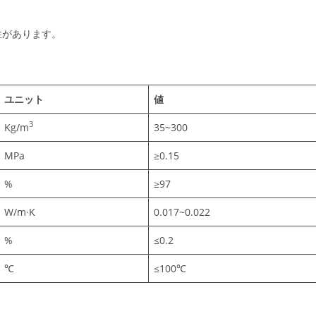
性があります。
ユニット
値
3
Kg/m
35~300
MPa
≥0.15
%
≥97
W/m·K
0.017~0.022
%
≤0.2
℃
≤100℃