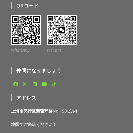
QRコード
WhatsApp
WeChat
仲間になりましょう
Opens
Opens
Opens
Opens
Opens
アドレス
in
in
in
in
in
a
a
a
a
a
上海市闵行区新骏环路No.158ビル1
new
new
new
new
new
tab
tab
tab
tab
tab
地図でご来店ください！