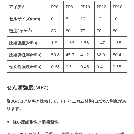
アイテム
PP6
PP8
PP10
PP12
PP16
セルサイズ(mm)
6
8
10
12
16
3
密度(kg/m
)
85
80
75
70
80
圧縮強度(MPa)
1.8
1.66
1.58
1.47
1.85
圧縮弾性率(MPa)
50.8
45.7
41.2
38.9
50.4
せん断強度(MPa)
0.68
0.5
0.45
0.4
0.55
せん断強度(MPa)
従来のコア材料と比較して、PP ハニカム材料には次の利点があ
ります。
強い圧縮耐性と耐衝撃性
PPハニカムが外力を吸収し、衝撃や衝突によるダメージを大幅