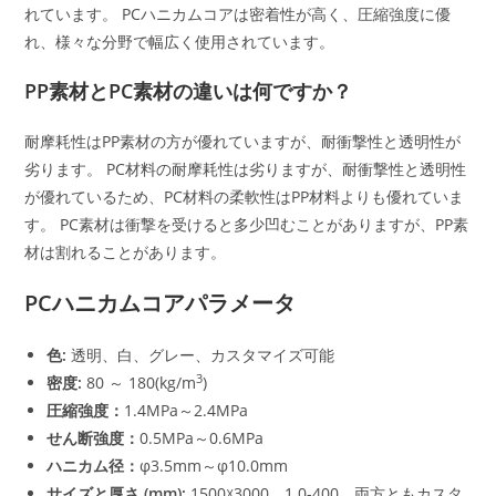
れています。 PCハニカムコアは密着性が高く、圧縮強度に優
れ、様々な分野で幅広く使用されています。
PP素材とPC素材の違いは何ですか？
耐摩耗性はPP素材の方が優れていますが、耐衝撃性と透明性が
劣ります。 PC材料の耐摩耗性は劣りますが、耐衝撃性と透明性
が優れているため、PC材料の柔軟性はPP材料よりも優れていま
す。 PC素材は衝撃を受けると多少凹むことがありますが、PP素
材は割れることがあります。
PCハニカムコアパラメータ
色:
透明、白、グレー、カスタマイズ可能
3
密度:
80 ～ 180(kg/m
)
圧縮強度：
1.4MPa～2.4MPa
せん断強度：
0.5MPa～0.6MPa
ハニカム径：
φ3.5mm～φ10.0mm
サイズと厚さ (mm):
1500☓3000、1.0-400、両方ともカスタ