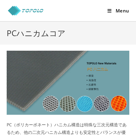
Skip
Menu
to
content
PCハニカムコア
PC（ポリカーボネート）ハニカム構造は特殊な三次元構造であ
るため、他の二次元ハニカム構造よりも安定性とバランスが優