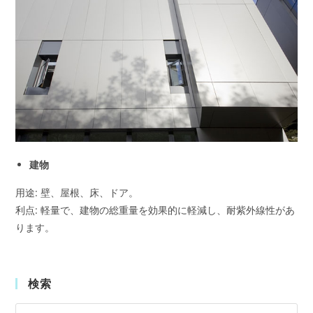
建物
用途: 壁、屋根、床、ドア。
利点: 軽量で、建物の総重量を効果的に軽減し、耐紫外線性があ
ります。
検索
Pre