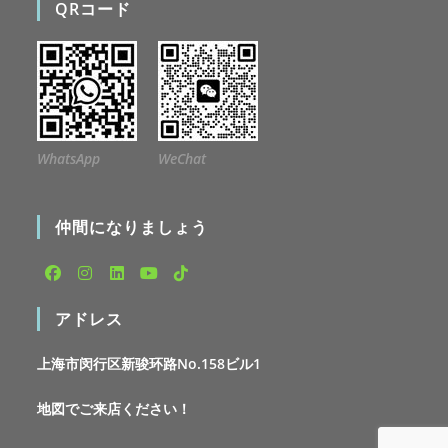
QRコード
WhatsApp
WeChat
仲間になりましょう
Opens
Opens
Opens
Opens
Opens
アドレス
in
in
in
in
in
a
a
a
a
a
上海市闵行区新骏环路No.158ビル1
new
new
new
new
new
tab
tab
tab
tab
tab
地図でご来店ください！