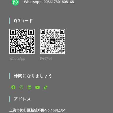
WhatsApp:
008617301808168
QRコード
WhatsApp
WeChat
仲間になりましょう
Opens
Opens
Opens
Opens
Opens
アドレス
in
in
in
in
in
a
a
a
a
a
上海市闵行区新骏环路No.158ビル1
new
new
new
new
new