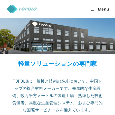
Skip
Menu
to
content
軽量ソリューションの専門家
TOPOLOは、規模と技術の進歩において、中国ト
ップの複合材料メーカーです。先進的な生産設
備、数万平方メートルの製造工場、熟練した技術
労働者、高度な生産管理システム、および専門的
な国際サービチームを備えています。