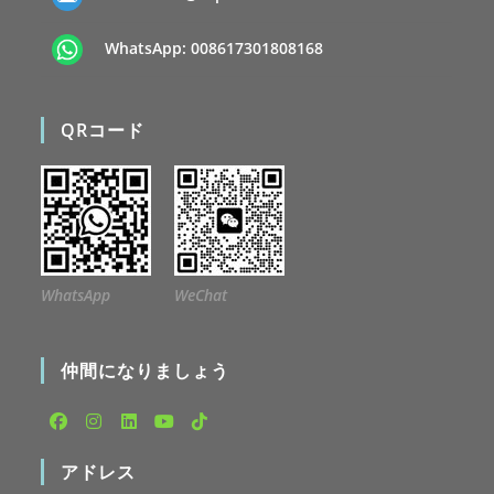
WhatsApp:
008617301808168
QRコード
WhatsApp
WeChat
仲間になりましょう
Opens
Opens
Opens
Opens
Opens
アドレス
in
in
in
in
in