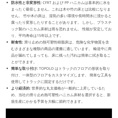
防水性と非変形性:
CFRT および PP ハニカムは基本的に水を
まったく吸収しません。これは木や竹の床とは比較になりま
せん。 竹や木の床は、湿気の多い環境や長時間水に浸かると
腐ったり変形したりすることがあります。 しかし、プラスチ
ック製のハニカム床材は雨を恐れません。 性能が安定してお
り、平均寿命は15年以上です。
耐食性:
滑り止めの熱可塑性樹脂床は、危険な化学物質を含
むさまざまな種類の商品の運搬に適しています。 輸送中に商
品が漏れてしまっても、床に残った汚れは簡単に拭き取るこ
とができます。
簡単な取り付け:
TOPOLO はトラックのフロアの形状を取り
付け、一体型のフロアをカスタマイズします。 簡単な工具を
使用してトラックに固定するだけです。
より経済的:
世界的な丸太価格が一般的に上昇しているた
め、当社の滑り止め熱可塑性ハニカム床材を選択すると、新
規生産にかかる予算を大幅に節約できます。