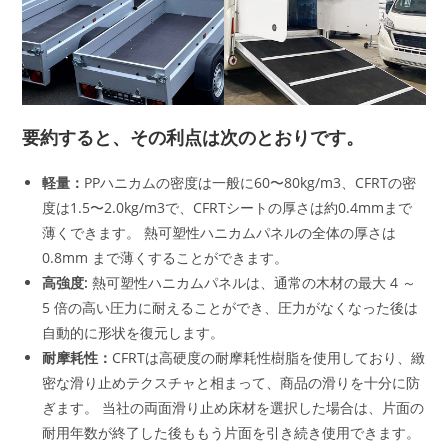
要約すると、その利点は次のとおりです。
軽量：
PPハニカムの密度は一般に60〜80kg/m3、CFRTの密
度は1.5〜2.0kg/m3で、CFRTシートの厚さは約0.4mmまで
薄くできます。 熱可塑性ハニカムパネルの全体の厚さは
0.8mm まで薄くすることができます。
高強度:
熱可塑性ハニカムパネルは、通常の木材の最大 4 ～
5 倍の高い圧力に耐えることができ、圧力がなくなった後は
自動的に形状を復元します。
耐摩耗性：
CFRTは高硬度の耐摩耗性樹脂を使用しており、緻
密な滑り止めテクスチャと相まって、商品の滑りを十分に防
ぎます。 当社の両面滑り止め床材を選択した場合は、片面の
耐用年数が終了した後ももう片面を引き続き使用できます。