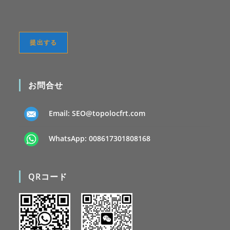
お問合せ
Email:
SEO@topolocfrt.com
WhatsApp:
008617301808168
QRコード