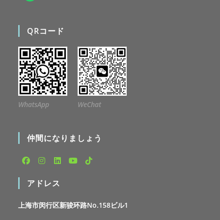
QRコード
WhatsApp
WeChat
仲間になりましょう
Opens
Opens
Opens
Opens
Opens
アドレス
in
in
in
in
in
a
a
a
a
a
上海市闵行区新骏环路No.158ビル1
new
new
new
new
new